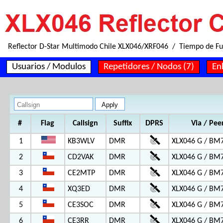
Reflector D-Star Multimodo Chile XLX046/XRF046 / Tiempo de F
Usuarios / Modulos
Repetidores / Nodos (7)
En
#
Flag
Callsign
Suffix
DPRS
Via / Pee
1
KB3WLV
DMR
XLX046 G / BM
2
CD2VAK
DMR
XLX046 G / BM
3
CE2MTP
DMR
XLX046 G / BM
4
XQ3ED
DMR
XLX046 G / BM
5
CE3SOC
DMR
XLX046 G / BM
6
CE3RR
DMR
XLX046 G / BM